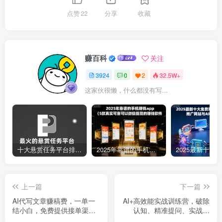
点赞
22
分享
收藏
赚百科
关注
3924
0
2
32.5W+
这家伙很懒，什么都没有写...
十大悬赏任务平台排行榜（全网最好的悬赏任务平台）
2025年靠谱的手机赚钱app（5款真实可靠可以微信提现的赚钱软件）
上一篇
下一篇
AI代写文章赚稿费，一单一
AI+高效能实战训练营，破除
结小白，免费提供接单渠
认知、精准提问、实战应
道，稳定日入800+！
用，构建未来竞争力，开启