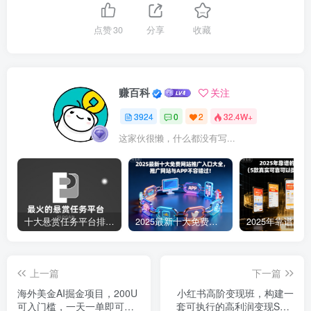
点赞
30
分享
收藏
赚百科
关注
3924
0
2
32.4W+
这家伙很懒，什么都没有写...
十大悬赏任务平台排行榜（全网最好的悬赏任务平台）
2025最新十大免费网站推广入口大全，推广网站与APP不容错过！
上一篇
下一篇
海外美金AI掘金项目，200U
小红书高阶变现班，构建一
可入门槛，一天一单即可，
套可执行的高利润变现SOP