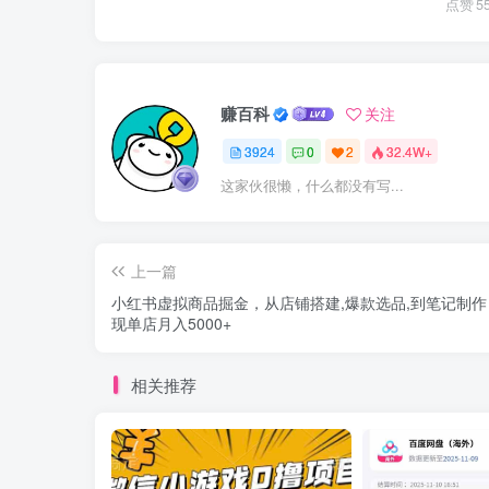
点赞
5
赚百科
关注
3924
0
2
32.4W+
这家伙很懒，什么都没有写...
上一篇
小红书虚拟商品掘金，从店铺搭建,爆款选品,到笔记制作
现单店月入5000+
相关推荐