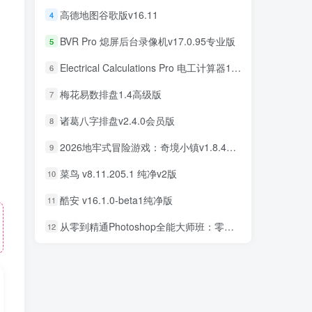
高德地图谷歌版v16.11
4
BVR Pro 熄屏后台录像机v17.0.95专业版
5
Electrical Calculations Pro 电工计算器11.0.5专业版
6
梅花易数排盘1.4高级版
7
诸葛八字排盘v2.4.0会员版
8
2026地牢式冒险游戏：奇境小镇v1.8.411完美版
9
菜鸟 v8.11.205.1 纯净v2版
10
酷安 v16.1.0-beta1纯净版
11
从零到精通Photoshop全能大师班：零基础学PS，直通商业设计变现
12