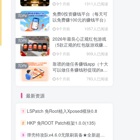
提现的赚钱软件）
9个月前
1311人已阅读
免费0投资赚钱平台（每天可
TOP4
以免费赚100元的赚钱平台）
9个月前
1057人已阅读
2026年最良心正规红包游戏
TOP5
（5款正规的红包版游戏赚钱
软件）
9个月前
909人已阅读
靠谱的做任务赚钱app（十大
TOP6
可以做任务赚钱秒提现的app
排行榜）
6个月前
783人已阅读
最新资源
LSPatch 免Root植入Xposed模块0.8
1
HKP 免ROOT Patch框架1.0.0(135)
2
弹壳特攻队v4.6.0无限刷装备★全新超爽动作射击割草游戏
3