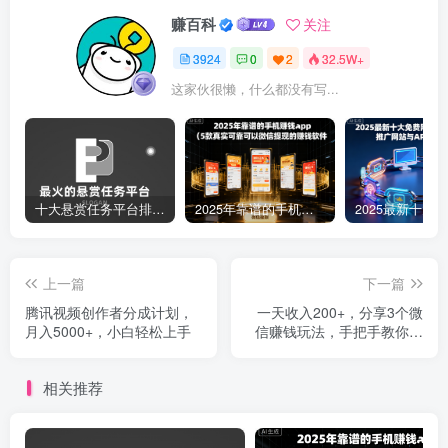
赚百科
关注
3924
0
2
32.5W+
这家伙很懒，什么都没有写...
十大悬赏任务平台排行榜（全网最好的悬赏任务平台）
2025年靠谱的手机赚钱app（5款真实可靠可以微信提现的赚钱软件）
上一篇
下一篇
腾讯视频创作者分成计划，
一天收入200+，分享3个微
月入5000+，小白轻松上手
信赚钱玩法，手把手教你实
操！
相关推荐