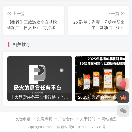
上一篇
下一篇
【推荐】三款游戏全自动挖
25元/单，淘宝一分购拉新来
金项目，日入1k+，可持续稳
了，新项目，快冲
定的睡后收入副业【揭秘】
相关推荐
十大悬赏任务平台排行榜（全网最好的悬赏任务平台）
20
友链申请
免责声明
广告合作
关于我们
网站地图
Copyright © 2025 ·
赚百科
蜀ICP备2023029631号