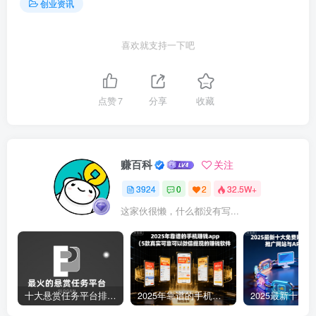
创业资讯
喜欢就支持一下吧
点赞
7
分享
收藏
赚百科
关注
3924
0
2
32.5W+
这家伙很懒，什么都没有写...
十大悬赏任务平台排行榜（全网最好的悬赏任务平台）
2025年靠谱的手机赚钱app（5款真实可靠可以微信提现的赚钱软件）