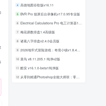
高德地图谷歌版v16.11
4
为
BVR Pro 熄屏后台录像机v17.0.95专业版
5
Electrical Calculations Pro 电工计算器11.0.5专业版
6
梅花易数排盘1.4高级版
7
诸葛八字排盘v2.4.0会员版
8
故
2026地牢式冒险游戏：奇境小镇v1.8.411完美版
9
菜鸟 v8.11.205.1 纯净v2版
10
事
酷安 v16.1.0-beta1纯净版
11
从零到精通Photoshop全能大师班：零基础学PS，直通商业设计变现
12