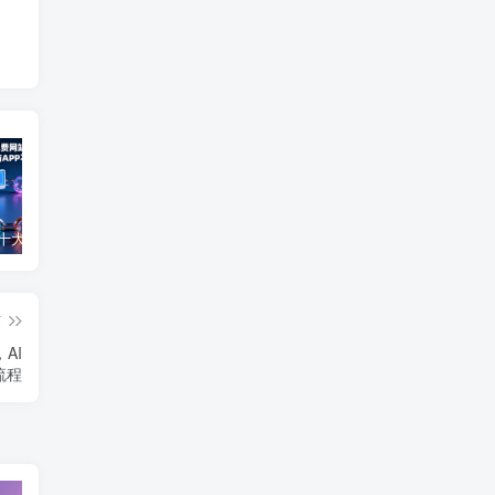
2025最新十大免费网站推广入口大全，推广网站与APP不容错过！
免费0投资赚钱平台（每天可以免费赚100元的赚钱平台）
2026年最良心正规红包游戏（5款正规的红包版游戏赚钱软件）
篇
AI
流程