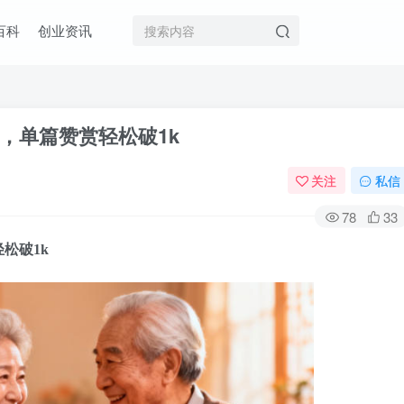
百科
创业资讯
，单篇赞赏轻松破1k
关注
私信
78
33
松破1k