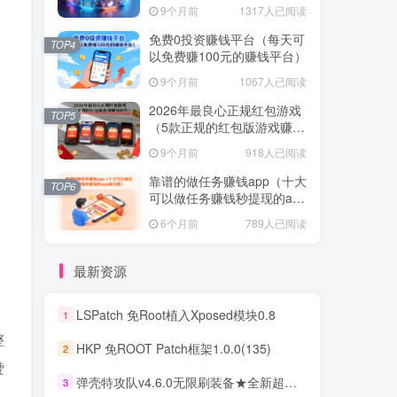
不容错过！
9个月前
1317人已阅读
免费0投资赚钱平台（每天可
TOP4
以免费赚100元的赚钱平台）
9个月前
1067人已阅读
2026年最良心正规红包游戏
TOP5
（5款正规的红包版游戏赚钱
软件）
9个月前
918人已阅读
靠谱的做任务赚钱app（十大
TOP6
可以做任务赚钱秒提现的app
排行榜）
6个月前
789人已阅读
最新资源
LSPatch 免Root植入Xposed模块0.8
1
整
HKP 免ROOT Patch框架1.0.0(135)
2
赞
弹壳特攻队v4.6.0无限刷装备★全新超爽动作射击割草游戏
3