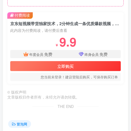
付费阅读
京东短视频带货独家技术，2分钟生成一条优质爆款视频，0粉丝0保证金，日入1k+【揭秘】
此内容为付费阅读，请付费后查看
9.9
￥
免费
免费
年度会员
终身会员
立即购买
您当前未登录！建议登陆后购买，可保存购买订单
©
版权声明
文章版权归作者所有，未经允许请勿转载。
THE END
冒泡网