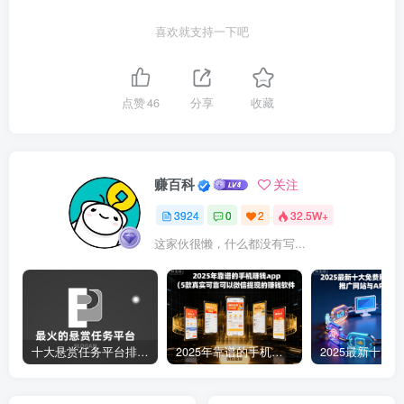
喜欢就支持一下吧
点赞
46
分享
收藏
赚百科
关注
3924
0
2
32.5W+
这家伙很懒，什么都没有写...
十大悬赏任务平台排行榜（全网最好的悬赏任务平台）
2025年靠谱的手机赚钱app（5款真实可靠可以微信提现的赚钱软件）