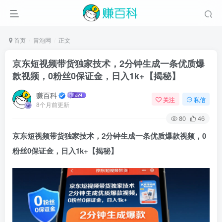
首页
冒泡网
正文
京东短视频带货独家技术，2分钟生成一条优质爆
款视频，0粉丝0保证金，日入1k+【揭秘】
赚百科
关注
私信
8个月前更新
80
46
京东短视频带货独家技术，2分钟生成一条优质爆款视频，0
粉丝0保证金，日入1k+【揭秘】