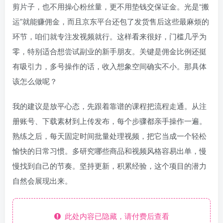
剪片子，也不用操心粉丝量，更不用垫钱交保证金。光是“搬
运”就能赚佣金，而且京东平台还包了发货售后这些最麻烦的
环节，咱们就专注发视频就行。这样看来很好，门槛几乎为
零，特别适合想尝试副业的新手朋友。关键是佣金比例还挺
有吸引力，多号操作的话，收入想象空间确实不小。那具体
该怎么做呢？
我的建议是放平心态，先跟着靠谱的课程把流程走通。从注
册账号、下载素材到上传发布，每个步骤都亲手操作一遍。
熟练之后，每天固定时间批量处理视频，把它当成一个轻松
愉快的日常习惯。多研究哪些商品和视频风格容易出单，慢
慢找到自己的节奏。坚持更新，积累经验，这个项目的潜力
自然会展现出来。
此处内容已隐藏，请付费后查看