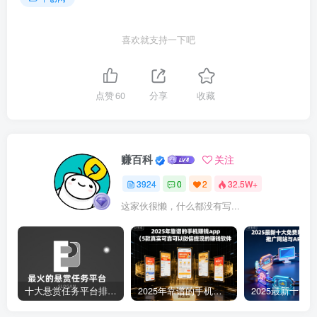
喜欢就支持一下吧
点赞
60
分享
收藏
赚百科
关注
3924
0
2
32.5W+
这家伙很懒，什么都没有写...
十大悬赏任务平台排行榜（全网最好的悬赏任务平台）
2025年靠谱的手机赚钱app（5款真实可靠可以微信提现的赚钱软件）