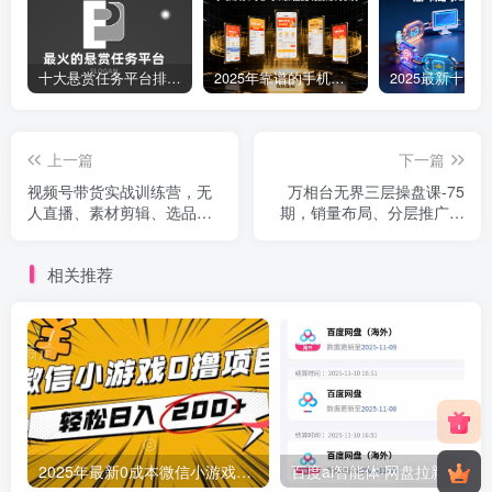
十大悬赏任务平台排行榜（全网最好的悬赏任务平台）
2025年靠谱的手机赚钱app（5款真实可靠可以微信提现的赚钱软件）
上一篇
下一篇
视频号带货实战训练营，无
万相台无界三层操盘课-75
人直播、素材剪辑、选品变
期，销量布局、分层推广、
现，新手在家创业月入5万+
投产优化，构建盈利店铺系
统
相关推荐
2025年最新0成本微信小游戏撸收益小项目，轻松日入200+