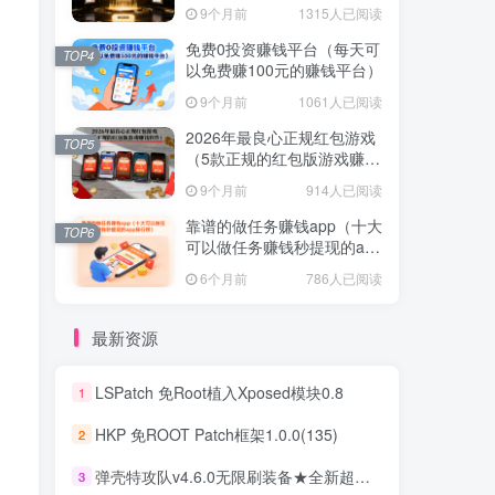
提现的赚钱软件）
9个月前
1315人已阅读
免费0投资赚钱平台（每天可
TOP4
以免费赚100元的赚钱平台）
9个月前
1061人已阅读
2026年最良心正规红包游戏
TOP5
（5款正规的红包版游戏赚钱
软件）
9个月前
914人已阅读
靠谱的做任务赚钱app（十大
TOP6
可以做任务赚钱秒提现的app
排行榜）
6个月前
786人已阅读
最新资源
LSPatch 免Root植入Xposed模块0.8
1
HKP 免ROOT Patch框架1.0.0(135)
2
弹壳特攻队v4.6.0无限刷装备★全新超爽动作射击割草游戏
3