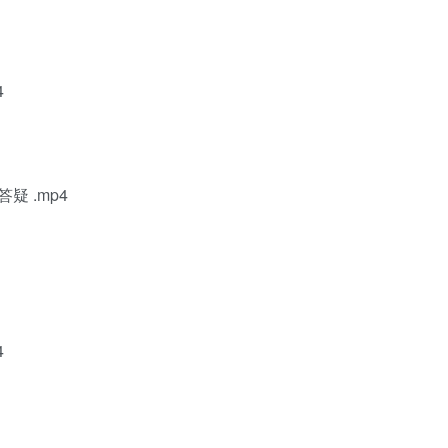
4
疑 .mp4
4