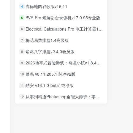
高德地图谷歌版v16.11
4
BVR Pro 熄屏后台录像机v17.0.95专业版
5
Electrical Calculations Pro 电工计算器11.0.5专业版
6
梅花易数排盘1.4高级版
7
诸葛八字排盘v2.4.0会员版
8
2026地牢式冒险游戏：奇境小镇v1.8.411完美版
9
菜鸟 v8.11.205.1 纯净v2版
10
酷安 v16.1.0-beta1纯净版
11
从零到精通Photoshop全能大师班：零基础学PS，直通商业设计变现
12