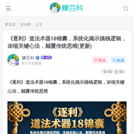
首页
冒泡网
正文
《逐利》道法术器18锦囊，系统化揭示搞钱逻辑，
浓缩关键心法，颠覆传统思维(更新)
赚百科
关注
私信
8个月前更新
92
60
《逐利》道法术器18锦囊，系统化揭示搞钱逻辑，浓缩关键
心法，颠覆传统思维