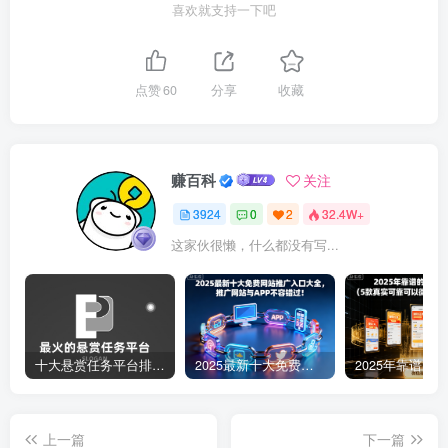
喜欢就支持一下吧
点赞
60
分享
收藏
赚百科
关注
3924
0
2
32.4W+
这家伙很懒，什么都没有写...
十大悬赏任务平台排行榜（全网最好的悬赏任务平台）
2025最新十大免费网站推广入口大全，推广网站与APP不容错过！
上一篇
下一篇