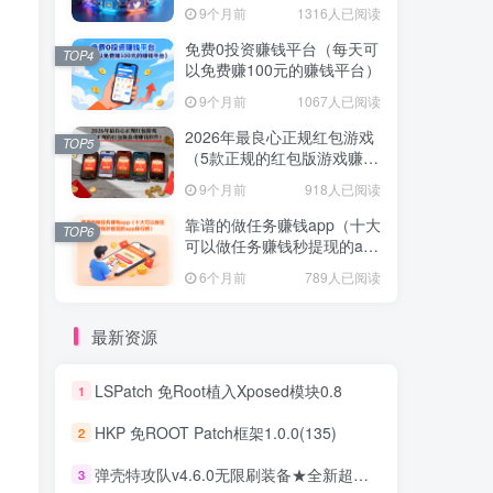
不容错过！
9个月前
1316人已阅读
免费0投资赚钱平台（每天可
TOP4
以免费赚100元的赚钱平台）
9个月前
1067人已阅读
2026年最良心正规红包游戏
TOP5
（5款正规的红包版游戏赚钱
软件）
9个月前
918人已阅读
靠谱的做任务赚钱app（十大
TOP6
可以做任务赚钱秒提现的app
排行榜）
6个月前
789人已阅读
最新资源
LSPatch 免Root植入Xposed模块0.8
1
HKP 免ROOT Patch框架1.0.0(135)
2
弹壳特攻队v4.6.0无限刷装备★全新超爽动作射击割草游戏
3