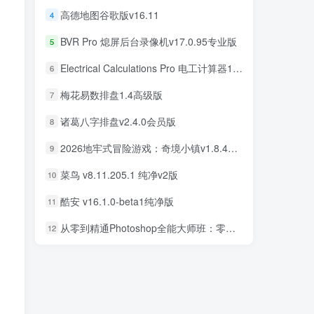
高德地图谷歌版v16.11
4
BVR Pro 熄屏后台录像机v17.0.95专业版
5
Electrical Calculations Pro 电工计算器11.0.5专业版
6
梅花易数排盘1.4高级版
7
诸葛八字排盘v2.4.0会员版
8
2026地牢式冒险游戏：奇境小镇v1.8.411完美版
9
菜鸟 v8.11.205.1 纯净v2版
10
酷安 v16.1.0-beta1纯净版
11
从零到精通Photoshop全能大师班：零基础学PS，直通商业设计变现
12