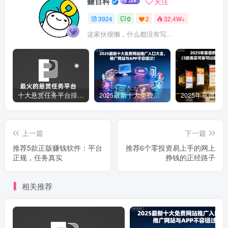
赚百科
关注
3924
0
2
32.4W+
这家伙很懒，什么都没有写...
十大悬赏任务平台排行榜（全网最好的悬赏任务平台）
2025最新十大免费网站推广入口大全，推广网站与APP不容错过！
上一篇
下一篇
推荐5款正版赚钱软件：平台
推荐6个零投资易上手的网上
正规，任务真实
挣钱的正经路子
相关推荐