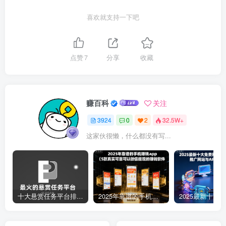
喜欢就支持一下吧
点赞
7
分享
收藏
赚百科
关注
3924
0
2
32.5W+
这家伙很懒，什么都没有写...
十大悬赏任务平台排行榜（全网最好的悬赏任务平台）
2025年靠谱的手机赚钱app（5款真实可靠可以微信提现的赚钱软件）