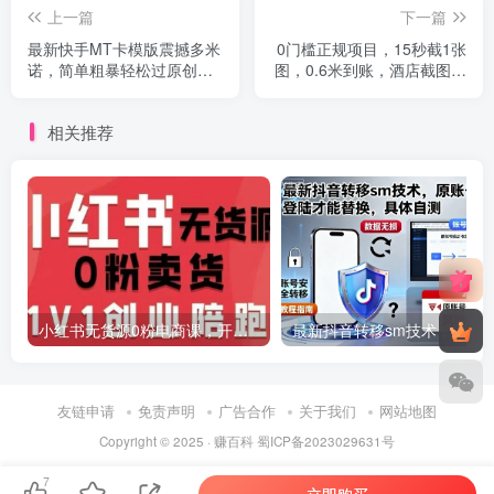
上一篇
下一篇
最新快手MT卡模版震撼多米
0门槛正规项目，15秒截1张
诺，简单粗暴轻松过原创出
图，0.6米到账，酒店截图任
框，可带货，剧情，影视
务，单量无上限，多号矩阵
日躺入3张【揭秘】
相关推荐
小红书无货源0粉电商课，开店准备、选品策略、笔记撰写、视频剪辑、数据分析、账号打造、资料文档(更新26年2月)
最新抖音转移sm技术，原账号需要能登陆才
友链申请
免责声明
广告合作
关于我们
网站地图
Copyright © 2025 ·
赚百科
蜀ICP备2023029631号
7
立即购买