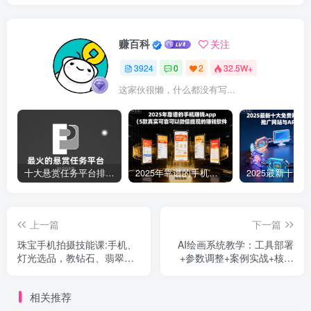
赚百科
关注
3924
0
2
32.5W+
这家伙很懒，什么都没有写...
十大悬赏任务平台排行榜（全网最好的悬赏任务平台）
2025年靠谱的手机赚钱app（5款真实可靠可以微信提现的赚钱软件）
上一篇
下一篇
珠宝手机拍摄技能课:手机、
AI绘画系统教学：工具部署
灯光选品，教钻石、翡翠布
+参数调整+案例实战+核心
光，极简、中国风拍摄与修
技术，月入5位数-61节课
图
相关推荐