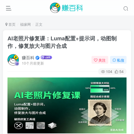
首页
福缘网
正文
AI老照片修复课：Luma配置+提示词，动图制
作，修复放大与图片合成
赚百科
关注
私信
10个月前更新
104
54