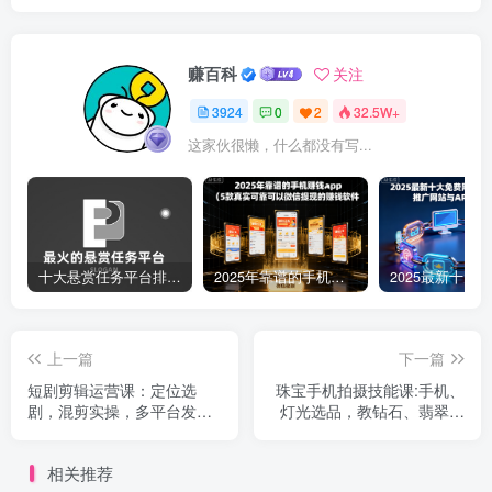
赚百科
关注
3924
0
2
32.5W+
这家伙很懒，什么都没有写...
十大悬赏任务平台排行榜（全网最好的悬赏任务平台）
2025年靠谱的手机赚钱app（5款真实可靠可以微信提现的赚钱软件）
上一篇
下一篇
短剧剪辑运营课：定位选
珠宝手机拍摄技能课:手机、
剧，混剪实操，多平台发
灯光选品，教钻石、翡翠布
布，数据分析与账号快速成
光，极简、中国风拍摄与修
长
图
相关推荐