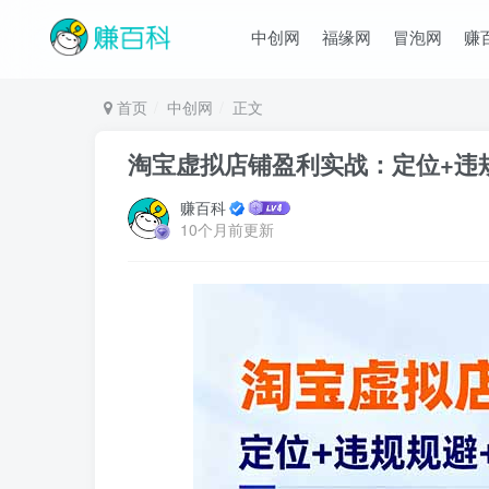
中创网
福缘网
冒泡网
赚
首页
中创网
正文
淘宝虚拟店铺盈利实战：定位+违
赚百科
10个月前更新