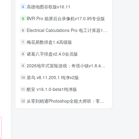
高德地图谷歌版v16.11
4
BVR Pro 熄屏后台录像机v17.0.95专业版
5
Electrical Calculations Pro 电工计算器11.0.5专业版
6
梅花易数排盘1.4高级版
7
诸葛八字排盘v2.4.0会员版
8
2026地牢式冒险游戏：奇境小镇v1.8.411完美版
9
菜鸟 v8.11.205.1 纯净v2版
10
酷安 v16.1.0-beta1纯净版
11
从零到精通Photoshop全能大师班：零基础学PS，直通商业设计变现
12