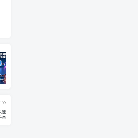
2025最新十大免费网站推广入口大全，推广网站与APP不容错过！
免费0投资赚钱平台（每天可以免费赚100元的赚钱平台）
2026年最良心正规红包游戏（5款正规的红包版游戏赚钱软件）
篇
快速
千单