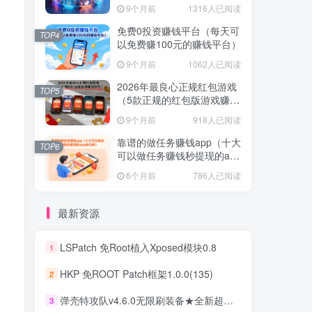
不容错过！
9个月前
1316人已阅读
免费0投资赚钱平台（每天可
TOP4
以免费赚100元的赚钱平台）
9个月前
1062人已阅读
2026年最良心正规红包游戏
TOP5
（5款正规的红包版游戏赚钱
软件）
9个月前
918人已阅读
靠谱的做任务赚钱app（十大
TOP6
可以做任务赚钱秒提现的app
排行榜）
6个月前
786人已阅读
最新资源
LSPatch 免Root植入Xposed模块0.8
1
HKP 免ROOT Patch框架1.0.0(135)
2
弹壳特攻队v4.6.0无限刷装备★全新超爽动作射击割草游戏
3