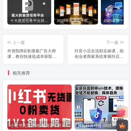
十大悬赏任务平台排行榜（全网最好的悬赏任务平台）
2025年靠谱的手机赚钱app（5款真实可靠可以微信提现的赚钱软件）
上一篇
下一篇
外资B2B谷歌搜索广告大师
抖音小店全流程实操课，助
课，教你快速低成本获取精
创业者商家系统掌握抖店运
准询盘
营精髓
相关推荐
小红书无货源0粉电商课，开店准备、选品策略、笔记撰写、视频剪辑、数据分析、账号打造、资料文档(更新26年2月)
最新抖音转移sm技术，原账号需要能登陆才