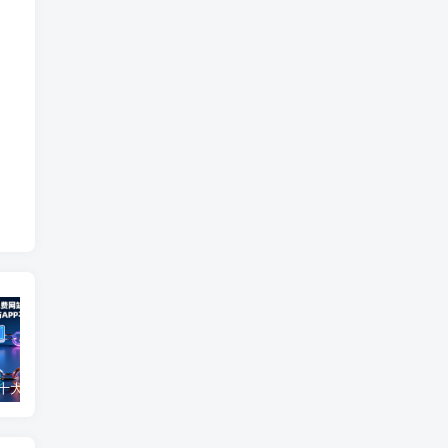
2025最新十大免费网站推广入口大全，推广网站与APP不容错过！
免费0投资赚钱平台（每天可以免费赚100元的赚钱平台）
2026年最良心正规红包游戏（5款正规的红包版游戏赚钱软件）