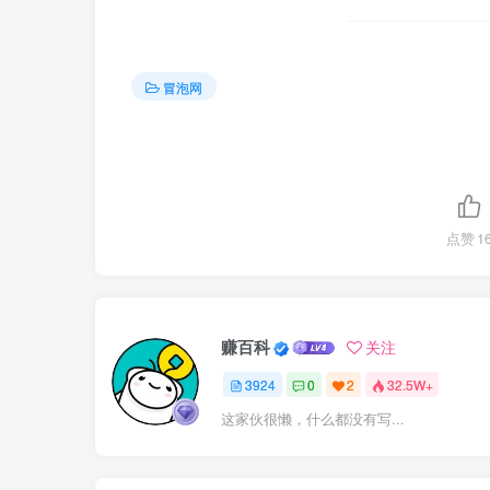
冒泡网
点赞
1
赚百科
关注
3924
0
2
32.5W+
这家伙很懒，什么都没有写...