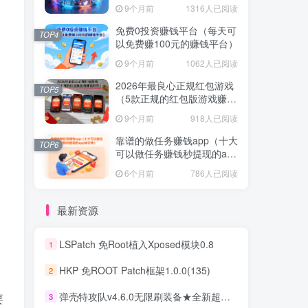
不容错过！
9个月前
1316人已阅读
免费0投资赚钱平台（每天可
TOP4
以免费赚100元的赚钱平台）
9个月前
1062人已阅读
2026年最良心正规红包游戏
TOP5
（5款正规的红包版游戏赚钱
软件）
9个月前
918人已阅读
靠谱的做任务赚钱app（十大
TOP6
可以做任务赚钱秒提现的app
排行榜）
6个月前
786人已阅读
最新资源
LSPatch 免Root植入Xposed模块0.8
1
HKP 免ROOT Patch框架1.0.0(135)
2
弹壳特攻队v4.6.0无限刷装备★全新超爽动作射击割草游戏
要
3