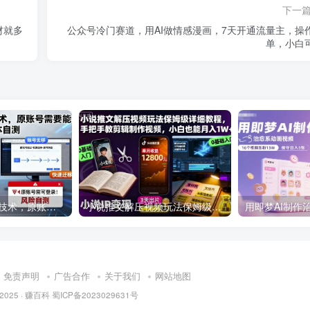
下一
材就多
公众号冷门赛道，用AI做情感漫画，7天开通流量主，操
单，小白
最新抖音转移sm技术，原账号需要能登陆才能替换，具体自测
小说推文解压视频玩法保姆级详细教程，手把手教剪辑制作视频，小白也能月入1W+
免责声明
广告合作
关于我们
网站地图
 2025 ·
赚百科
蜀ICP备2023029631号