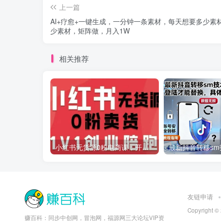
上一篇
AI+疗愈+一键生成，一分钟一条素材，每天想要多少素
少素材，矩阵做，月入1W
相关推荐
小红书无货源0粉电商课，开店准备、选品策略、笔记撰写、视频剪辑、数据分析、账号打造、资料文档(更新26年2月)
友链申请
Copyright ©
赚百科：同步中创网，冒泡网，福源网三大论坛VIP资