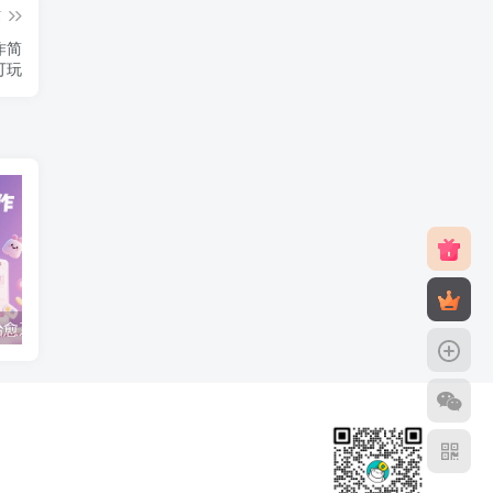
篇
作简
可玩
用即梦AI制作治愈系动画视频，16个视频涨粉13W，保守日入5张
淘宝无人直播【最新】，日入1k+，独家技术，无违规无封号，开播就出单，可矩阵【揭秘】