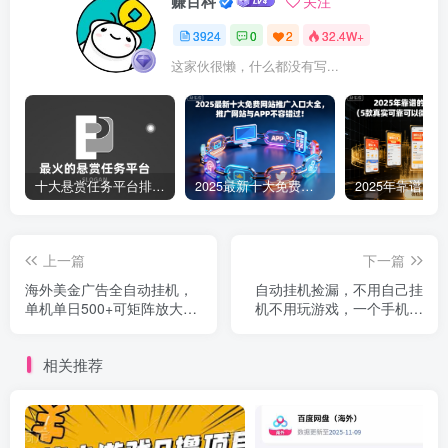
赚百科
关注
3924
0
2
32.4W+
这家伙很懒，什么都没有写...
十大悬赏任务平台排行榜（全网最好的悬赏任务平台）
2025最新十大免费网站推广入口大全，推广网站与APP不容错过！
上一篇
下一篇
海外美金广告全自动挂机，
自动挂机捡漏，不用自己挂
单机单日500+可矩阵放大设
机不用玩游戏，一个手机即
备越多收益越大，新…
可操作。新手小白轻…
相关推荐