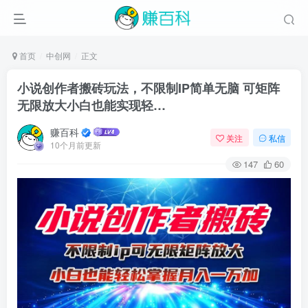
首页
中创网
正文
小说创作者搬砖玩法，不限制IP简单无脑 可矩阵
无限放大小白也能实现轻…
赚百科
关注
私信
10个月前更新
147
60