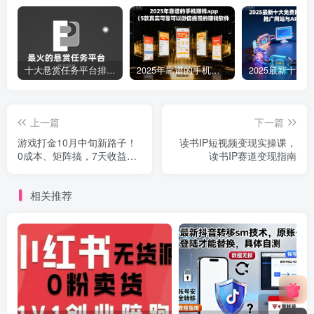
十大悬赏任务平台排行榜（全网最好的悬赏任务平台）
2025年靠谱的手机赚钱app（5款真实可靠可以微信提现的赚钱软件）
上一篇
下一篇
游戏打金10月中旬新路子！
读书IP短视频变现实操课，
0成本、矩阵搞，7天收益
读书IP赛道变现指南
6k+，亲测有效全程干货【揭
秘】
相关推荐