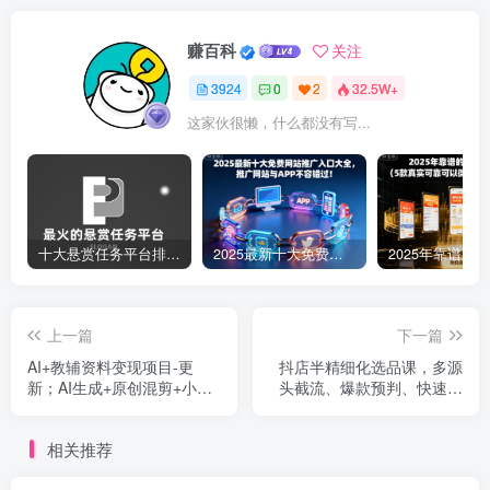
赚百科
关注
3924
0
2
32.5W+
这家伙很懒，什么都没有写...
十大悬赏任务平台排行榜（全网最好的悬赏任务平台）
2025最新十大免费网站推广入口大全，推广网站与APP不容错过！
上一篇
下一篇
AI+教辅资料变现项目-更
抖店半精细化选品课，多源
新；AI生成+原创混剪+小红
头截流、爆款预判、快速铺
书爆款运营，新手月入2万
货，无脑铺货起店【1期+2
+教程+资料
期】
相关推荐