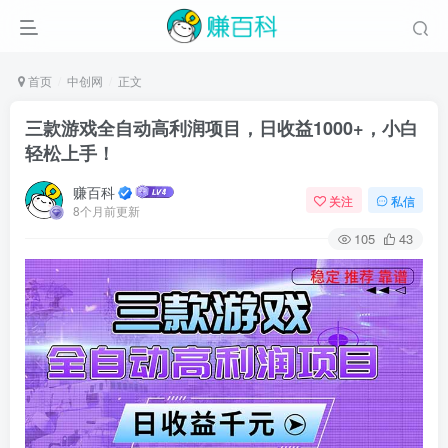
首页
中创网
正文
三款游戏全自动高利润项目，日收益1000+，小白
轻松上手！
赚百科
关注
私信
8个月前更新
105
43