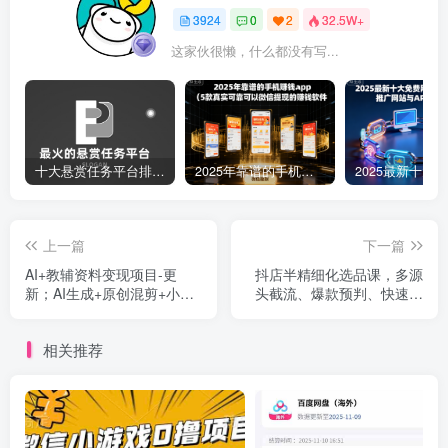
3924
0
2
32.5W+
这家伙很懒，什么都没有写...
十大悬赏任务平台排行榜（全网最好的悬赏任务平台）
2025年靠谱的手机赚钱app（5款真实可靠可以微信提现的赚钱软件）
上一篇
下一篇
AI+教辅资料变现项目-更
抖店半精细化选品课，多源
新；AI生成+原创混剪+小红
头截流、爆款预判、快速铺
书爆款运营，新手月入2万
货，无脑铺货起店【1期+2
+教程+资料
期】
相关推荐