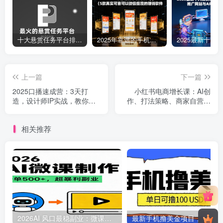
十大悬赏任务平台排行榜（全网最好的悬赏任务平台）
2025年靠谱的手机赚钱app（5款真实可靠可以微信提现的赚钱软件）
上一篇
下一篇
2025口播速成营：3天打
小红书电商增长课：AI创
造，设计师IP实战，教你用
作、打法策略、商家自营，
口播开启搞钱之路
爆款与转化秘籍
相关推荐
2026AI 风口最稳副业：微课代写制作，一单 500+，人人可做的蓝海项目
最新