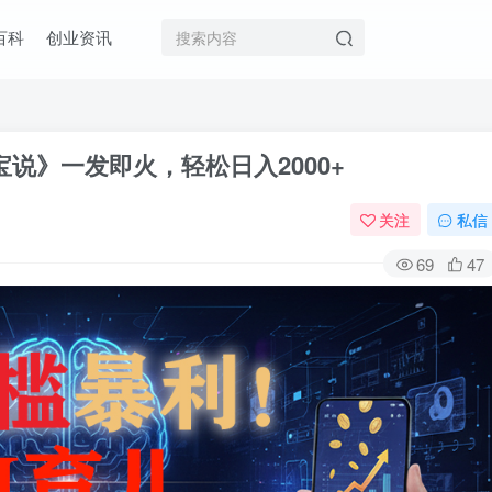
百科
创业资讯
宝说》一发即火，轻松日入2000+
关注
私信
69
47