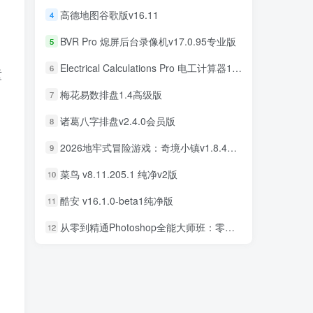
高德地图谷歌版v16.11
4
BVR Pro 熄屏后台录像机v17.0.95专业版
5
Electrical Calculations Pro 电工计算器11.0.5专业版
6
童
梅花易数排盘1.4高级版
7
诸葛八字排盘v2.4.0会员版
8
2026地牢式冒险游戏：奇境小镇v1.8.411完美版
9
菜鸟 v8.11.205.1 纯净v2版
10
酷安 v16.1.0-beta1纯净版
11
从零到精通Photoshop全能大师班：零基础学PS，直通商业设计变现
12