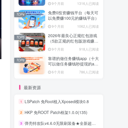
不容错过！
9个月前
1316人已阅读
免费0投资赚钱平台（每天可
TOP4
以免费赚100元的赚钱平台）
9个月前
1062人已阅读
2026年最良心正规红包游戏
TOP5
（5款正规的红包版游戏赚钱
软件）
9个月前
918人已阅读
靠谱的做任务赚钱app（十大
TOP6
可以做任务赚钱秒提现的app
排行榜）
6个月前
786人已阅读
最新资源
LSPatch 免Root植入Xposed模块0.8
1
HKP 免ROOT Patch框架1.0.0(135)
2
弹壳特攻队v4.6.0无限刷装备★全新超爽动作射击割草游戏
3