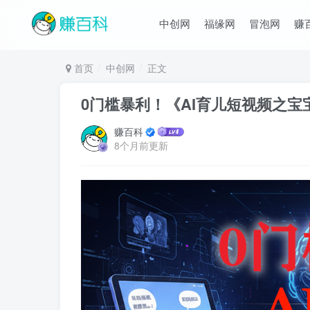
中创网
福缘网
冒泡网
赚
首页
中创网
正文
0门槛暴利！《AI育儿短视频之宝
赚百科
8个月前更新