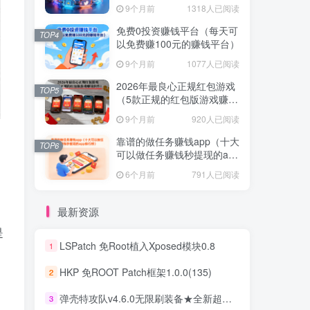
不容错过！
9个月前
1318人已阅读
免费0投资赚钱平台（每天可
TOP4
以免费赚100元的赚钱平台）
9个月前
1077人已阅读
2026年最良心正规红包游戏
TOP5
（5款正规的红包版游戏赚钱
软件）
9个月前
920人已阅读
靠谱的做任务赚钱app（十大
TOP6
可以做任务赚钱秒提现的app
排行榜）
6个月前
791人已阅读
最新资源
是
LSPatch 免Root植入Xposed模块0.8
1
HKP 免ROOT Patch框架1.0.0(135)
2
，
弹壳特攻队v4.6.0无限刷装备★全新超爽动作射击割草游戏
3