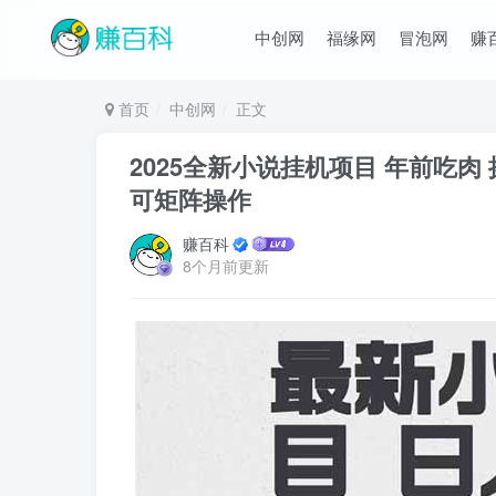
中创网
福缘网
冒泡网
赚
首页
中创网
正文
2025全新小说挂机项目 年前吃肉
可矩阵操作
赚百科
8个月前更新