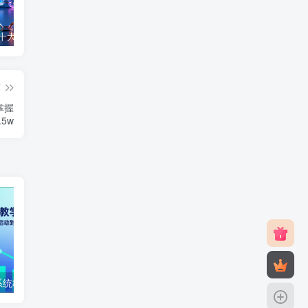
2025最新十大免费网站推广入口大全，推广网站与APP不容错过！
免费0投资赚钱平台（每天可以免费赚100元的赚钱平台）
2026年最良心正规红包游戏（5款正规的红包版游戏赚钱软件）
篇
掌握
5w
抖音千川投放系统教学(2026更新
风光摄影后期课，一键换天空合成、特效制作、色调调整，月入过万