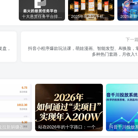
十大悬赏任务平台排行榜（全网最好的悬赏任务平台）
2025年靠谱的手机赚钱app（5款真实可靠可以微信提现的赚钱软件）
下一
复盘，
抖音小程序爆款玩法课，萌娃漫画、智能发型、AI换脸，
多种热门套路，月收入1.
百度ai智能体·网盘拉新躺赚教程2.0：单日收益高达1800元，30收入15w+
站在2026年的十字路口：一个普通人如何通过卖项目实现年入200万