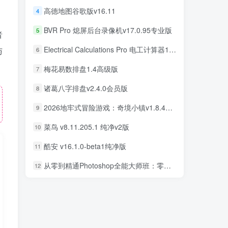
高德地图谷歌版v16.11
4
BVR Pro 熄屏后台录像机v17.0.95专业版
5
者
Electrical Calculations Pro 电工计算器11.0.5专业版
与
6
梅花易数排盘1.4高级版
7
诸葛八字排盘v2.4.0会员版
8
2026地牢式冒险游戏：奇境小镇v1.8.411完美版
9
菜鸟 v8.11.205.1 纯净v2版
10
酷安 v16.1.0-beta1纯净版
11
从零到精通Photoshop全能大师班：零基础学PS，直通商业设计变现
12