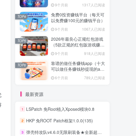
不容错过！
不容错过！
9个月前
1317人已阅读
9个月前
1317人已阅读
免费0投资赚钱平台（每天可
免费0投资赚钱平台（每天可
TOP4
TOP4
以免费赚100元的赚钱平台）
以免费赚100元的赚钱平台）
9个月前
1067人已阅读
9个月前
1067人已阅读
2026年最良心正规红包游戏
2026年最良心正规红包游戏
TOP5
TOP5
（5款正规的红包版游戏赚钱
（5款正规的红包版游戏赚钱
软件）
软件）
9个月前
918人已阅读
9个月前
918人已阅读
靠谱的做任务赚钱app（十大
靠谱的做任务赚钱app（十大
TOP6
TOP6
可以做任务赚钱秒提现的app
可以做任务赚钱秒提现的app
排行榜）
排行榜）
6个月前
789人已阅读
6个月前
789人已阅读
最新资源
优
解
LSPatch 免Root植入Xposed模块0.8
1
LSPatch 免Root植入Xposed模块0.8
1
HKP 免ROOT Patch框架1.0.0(135)
2
HKP 免ROOT Patch框架1.0.0(135)
2
弹壳特攻队v4.6.0无限刷装备★全新超爽动作射击割草游戏
3
弹壳特攻队v4.6.0无限刷装备★全新超爽动作射击割草游戏
3