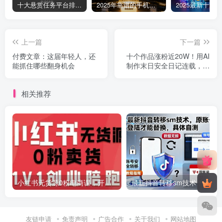
十大悬赏任务平台排行榜（全网最好的悬赏任务平台）
2025年靠谱的手机赚钱app（5款真实可靠可以微信提现的赚钱软件）
上一篇
下一篇
付费文章：这届年轻人，还
十个作品涨粉近20W！用AI
能抓住哪些翻身机会
制作末日安全日记连载，日
入4位数，评论区爆肝求更新
(附详细步骤)
相关推荐
小红书无货源0粉电商课，开店准备、选品策略、笔记撰写、视频剪辑、数据分析、账号打造、资料文档(更新26年2月)
最新抖音转移sm技术，原账号需要能登陆才
友链申请
免责声明
广告合作
关于我们
网站地图