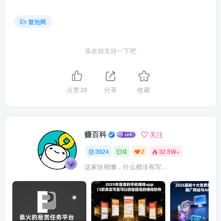
冒泡网
喜欢就支持一下吧
点赞
28
分享
收藏
赚百科
关注
3924
0
2
32.5W+
这家伙很懒，什么都没有写...