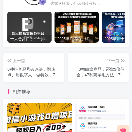
这家伙很懒，什么都没有写...
十大悬赏任务平台排行榜（全网最好的悬赏任务平台）
2025年靠谱的手机赚钱app（5款真实可靠可以微信提现的赚钱软件）
上一篇
下一篇
8种抖音起号破冰法，蹭热
0撸白拿商品，还拿3倍佣
点、用数字人、做特效，7天
金，47种薅羊毛方法，7大
冷启动，实现粉丝从0到500
平台全方位引流技术教学，
的突破
精专月入过万
相关推荐