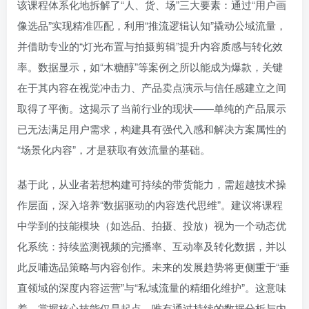
该课程体系化地拆解了“人、货、场”三大要素：通过“用户画
像选品”实现精准匹配，利用“推流逻辑认知”撬动公域流量，
并借助专业的“灯光布置与拍摄剪辑”提升内容质感与转化效
率。数据显示，如“木糖醇”等案例之所以能成为爆款，关键
在于其内容在视觉冲击力、产品卖点演示与信任感建立之间
取得了平衡。这揭示了当前行业的现状——单纯的产品展示
已无法满足用户需求，构建具有强代入感和解决方案属性的
“场景化内容”，才是获取有效流量的基础。
基于此，从业者若想构建可持续的带货能力，需超越技术操
作层面，深入培养“数据驱动的内容迭代思维”。建议将课程
中学到的技能模块（如选品、拍摄、投放）视为一个动态优
化系统：持续监测视频的完播率、互动率及转化数据，并以
此反哺选品策略与内容创作。未来的发展趋势将更侧重于“垂
直领域的深度内容运营”与“私域流量的精细化维护”。这意味
着，掌握核心技能仅是起点，唯有通过持续的数据分析与内