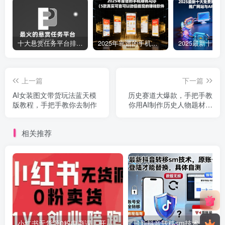
十大悬赏任务平台排行榜（全网最好的悬赏任务平台）
2025年靠谱的手机赚钱app（5款真实可靠可以微信提现的赚钱软件）
上一篇
下一篇
AI女装图文带货玩法蓝天模
历史赛道大爆款，手把手教
版教程，手把手教你去制作
你用AI制作历史人物题材短
视频，快速起号涨粉
相关推荐
小红书无货源0粉电商课，开店准备、选品策略、笔记撰写、视频剪辑、数据分析、账号打造、资料文档(更新26年2月)
最新抖音转移sm技术，原账号需要能登陆才