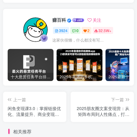
赚百科
关注
3924
0
2
32.5W+
这家伙很懒，什么都没有写...
十大悬赏任务平台排行榜（全网最好的悬赏任务平台）
2025年靠谱的手机赚钱app（5款真实可靠可以微信提现的赚钱软件）
上一篇
下一篇
闲鱼变现课3.0：掌握链接优
2025朋友圈文案变现营：从
化、流量提升、商业变现，
矩阵布局到人性痛点，打造
单日利润800+
能搞钱的高转化朋友圈
相关推荐