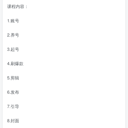
课程内容：
1.账号
2.养号
3.起号
4.刷爆款
5.剪辑
6.发布
7.引导
8.封面