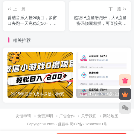
上一篇
下一篇
番茄音乐人挂G项目，多窗
超级IP流量陪跑班，大V流量
口去跑一天完稳定50+，零
密码倾囊相授，可直接落地
投资，简单无脑【揭秘】
的实操步骤
相关推荐
2025年最新0成本微信小游戏撸收益小项目，轻松日入200+
友链申请
免责声明
广告合作
关于我们
网站地图
Copyright © 2025 ·
赚百科
蜀ICP备2023029631号