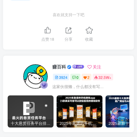
喜欢就支持一下吧
点赞
18
分享
收藏
赚百科
关注
3924
0
2
32.5W+
这家伙很懒，什么都没有写...
十大悬赏任务平台排行榜（全网最好的悬赏任务平台）
2025年靠谱的手机赚钱app（5款真实可靠可以微信提现的赚钱软件）