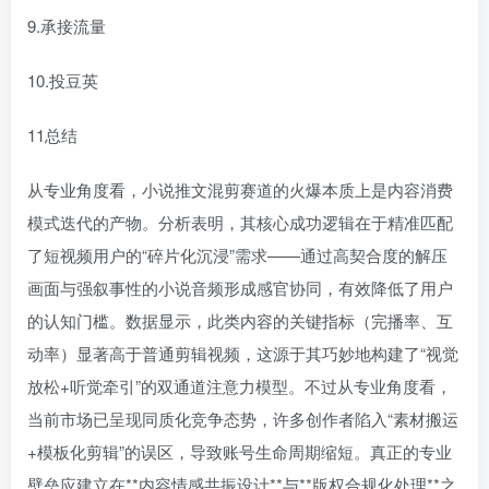
9.承接流量
10.投豆英
11总结
从专业角度看，小说推文混剪赛道的火爆本质上是内容消费
模式迭代的产物。分析表明，其核心成功逻辑在于精准匹配
了短视频用户的“碎片化沉浸”需求——通过高契合度的解压
画面与强叙事性的小说音频形成感官协同，有效降低了用户
的认知门槛。数据显示，此类内容的关键指标（完播率、互
动率）显著高于普通剪辑视频，这源于其巧妙地构建了“视觉
放松+听觉牵引”的双通道注意力模型。不过从专业角度看，
当前市场已呈现同质化竞争态势，许多创作者陷入“素材搬运
+模板化剪辑”的误区，导致账号生命周期缩短。真正的专业
壁垒应建立在**内容情感共振设计**与**版权合规化处理**之