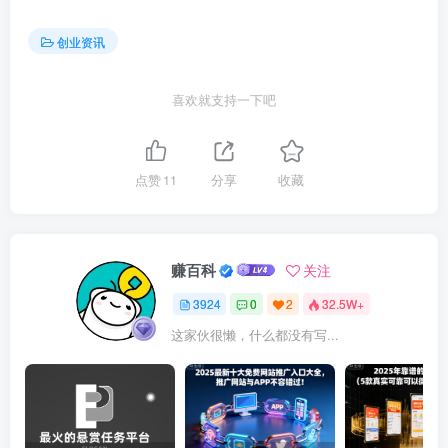
创业资讯
喜欢就支持一下吧
点赞
11
分享
收藏
赚百科
关注
3924
0
2
32.5W+
这家伙很懒，什么都没有写...