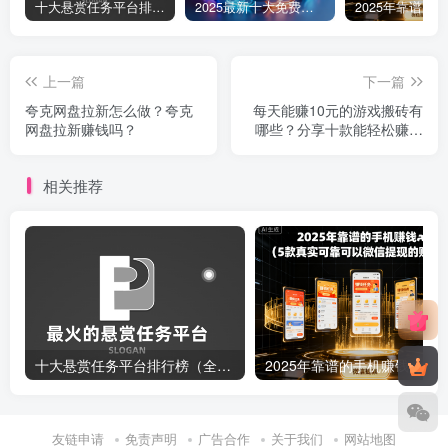
十大悬赏任务平台排行榜（全网最好的悬赏任务平台）
2025最新十大免费网站推广入口大全，推广网站与APP不容错过！
上一篇
下一篇
夸克网盘拉新怎么做？夸克
每天能赚10元的游戏搬砖有
网盘拉新赚钱吗？
哪些？分享十款能轻松赚钱
的游戏
相关推荐
十大悬赏任务平台排行榜（全网最好的悬赏任务平台）
20
友链申请
免责声明
广告合作
关于我们
网站地图