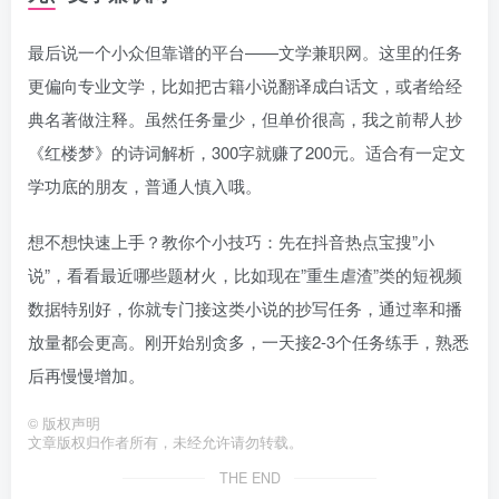
最后说一个小众但靠谱的平台——文学兼职网。这里的任务
更偏向专业文学，比如把古籍小说翻译成白话文，或者给经
典名著做注释。虽然任务量少，但单价很高，我之前帮人抄
《红楼梦》的诗词解析，300字就赚了200元。适合有一定文
学功底的朋友，普通人慎入哦。
想不想快速上手？教你个小技巧：先在抖音热点宝搜”小
说”，看看最近哪些题材火，比如现在”重生虐渣”类的短视频
数据特别好，你就专门接这类小说的抄写任务，通过率和播
放量都会更高。刚开始别贪多，一天接2-3个任务练手，熟悉
后再慢慢增加。
©
版权声明
文章版权归作者所有，未经允许请勿转载。
THE END