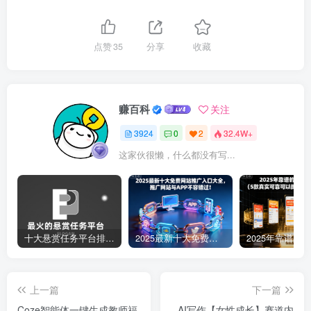
点赞
35
分享
收藏
赚百科
关注
3924
0
2
32.4W+
这家伙很懒，什么都没有写...
十大悬赏任务平台排行榜（全网最好的悬赏任务平台）
2025最新十大免费网站推广入口大全，推广网站与APP不容错过！
上一篇
下一篇
Coze智能体一键生成教师福
AI写作【女性成长】赛道内