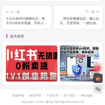
上一篇
下一篇
今日头条AI代躺賺玩法，每
黑科技撸爆短剧，懒人玩
天5分钟发布视频，手机小白
法，无需剪辑，一键生成，
可做，最高1W+【揭秘】
秒过原创，小白也能轻松日
入1k【揭秘】
相关推荐
小红书无货源0粉电商课，开店准备、选品策略、笔记撰写、视频剪辑、数据分析、账号打造、资料文档(更新26年2月)
最新抖音转移sm技术，原账号需要能登陆才
友链申请
免责声明
广告合作
关于我们
网站地图
Copyright © 2025 ·
赚百科
蜀ICP备2023029631号