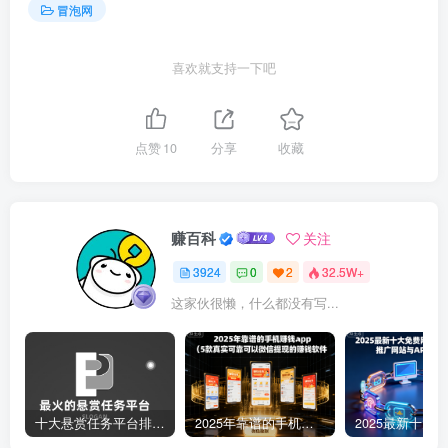
冒泡网
喜欢就支持一下吧
点赞
10
分享
收藏
赚百科
关注
3924
0
2
32.5W+
这家伙很懒，什么都没有写...
十大悬赏任务平台排行榜（全网最好的悬赏任务平台）
2025年靠谱的手机赚钱app（5款真实可靠可以微信提现的赚钱软件）