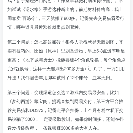
戏？新手别碰热门网游，工作室早就把利润压得很低了。不
如试试《逆水寒》手游这种新出的，前期材料价格高，我上
周靠卖”百炼令”，三天就赚了800多。记得先去交易猫看看行
情，哪种道具最近涨价就重点刷哪种。
第二个问题：怎么高效搬砖？很多人觉得就是无脑刷怪，其
实有技巧的。比如《原神》里刷圣遗物，早上6-8点爆率明显
更高；《地下城与勇士》搬砖要建4个角色轮换，每个角色刷
完pl就换号，这样一天能刷出200多万金币。对了，千万别用
外挂！我邻居去年用脚本被封了12个账号，血本无归。
第三个问题：变现渠道怎么选？游戏内交易最安全，比如
《梦幻西游》藏宝阁，提现直接到网易支付；第三方平台推
荐交易猫和DD373，记得走平台担保，上个月有粉丝私下交
易被骗了3000，一定要吸取教训。如果你时间多，还能在抖
音发搬砖教程，一条视频赚3000多的大有人在。