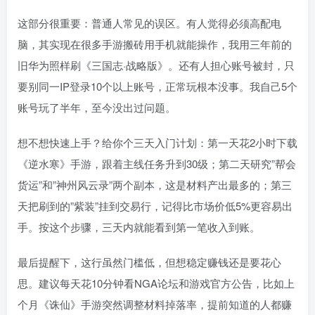
这部分很重要：普通人常见的误区。有人觉得必须高配电
脑，其实现在很多手游搬砖用手机就能操作，我用三年前的
旧华为照样刷《三国志·战略版》。还有人担心账号被封，只
要别同一IP登录10个以上账号，正常玩根本没事。我自己5个
账号玩了半年，至今没出过问题。
想不想快速上手？给你个三天入门计划：第一天花2小时下载
《逆水寒》手游，跟着主线任务升到30级；第二天研究”帮会
货运”和”神州风云录”两个副本，这是材料产出最多的；第三
天把刷到的”紫装”挂到交易行，记得比市场价低5%更容易出
手。按这个步骤，三天内就能看到第一笔收入到账。
最后提醒下，这行虽然门槛低，但想稳定赚钱还是要花心
思。建议每天花10分钟看NGA论坛和游戏官方公告，比如上
个月《诛仙》手游突然调整材料掉落率，提前知道的人都赚