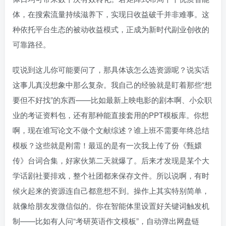
体，在搜索流量持续滋养下，实现日收益破千并非难事。这
种依托平台生态的被动收益模式，正成为新时代副业创收的
可靠路径。
哎说到这儿你可能要问了，那具体该怎么选资源呢？说实话
这事儿真没想象中那么复杂。我自己的经验就是盯着那些“想
要但不好找”的东西——比如最新上映电影的剧本啊、小众职
业的考证资料包，还有那种能直接套用的PPT模板库。你想
啊，现在谁写论文不做个文献综述？谁上班不需要年终总结
模板？这些就是刚需！最逗的是有一次我上传了份《甄嬛
传》台词合集，好家伙第二天就爆了。后来才发现是某个大
学话剧社要排戏，整个社团都来保存文件。所以说啊，有时
候火起来的资源连自己都意想不到。操作上其实特别简单，
就像给朋友发微信似的。你在智能体里设置好关键词触发机
制——比如有人问“考研英语作文模板”，自动弹出网盘链