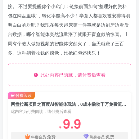
接。 不过要提醒你个小窍门：链接前面加句“整理好的资料
包在网盘里哦”，转化率能高不少！毕竟人都喜欢被安排得明
明白白的对吧？我现在每天起床第一件事就是边刷牙边看后
台数据，哪个智能体突然流量涨了就跟开盲盒似的惊喜。上
周有个教人做短视频的智能体突然火了，当天就赚了三百
多。这种躺着收钱的感觉，比抢红包还快乐！
此处内容已隐藏，请付费后查看
付费阅读
网盘拉新项目之百度Ai智能体玩法，0成本撬动千万免费流量，被动收入，一天变现1k+
此内容为付费阅读，请付费后查看
9.9
￥
免费
免费
年度会员
终身会员