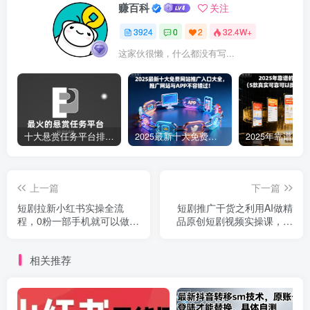
赚百科
关注
3924
0
2
32.4W+
这家伙很懒，什么都没有写...
十大悬赏任务平台排行榜（全网最好的悬赏任务平台）
2025最新十大免费网站推广入口大全，推广网站与APP不容错过！
上一篇
下一篇
短剧拉新小红书实操全流
短剧推广干货之利用AI做精
程，0粉一部手机就可以做，
品原创短剧视频实操课，小
详细教程
白也能轻松上手
相关推荐