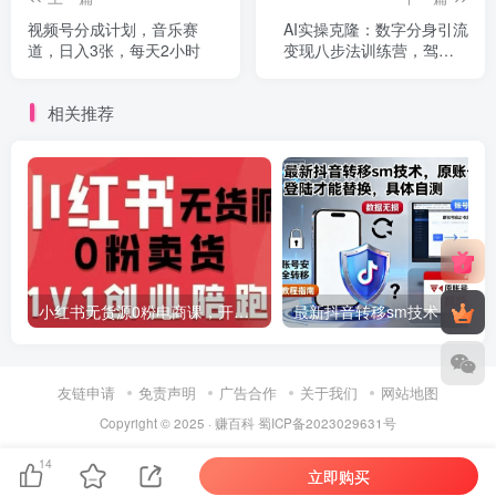
视频号分成计划，音乐赛
AI实操克隆：数字分身引流
道，日入3张，每天2小时
变现八步法训练营，驾驭AI
变现创收的核心逻辑与实操
方法
相关推荐
小红书无货源0粉电商课，开店准备、选品策略、笔记撰写、视频剪辑、数据分析、账号打造、资料文档(更新26年2月)
最新抖音转移sm技术，原账号需要能登陆才
友链申请
免责声明
广告合作
关于我们
网站地图
Copyright © 2025 ·
赚百科
蜀ICP备2023029631号
14
立即购买