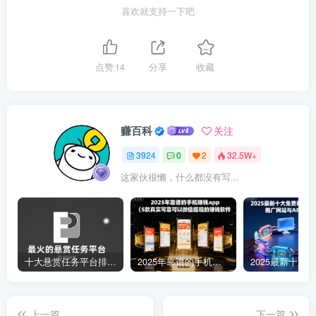
喜欢就支持一下吧
点赞
14
分享
收藏
赚百科
关注
3924
0
2
32.5W+
这家伙很懒，什么都没有写...
十大悬赏任务平台排行榜（全网最好的悬赏任务平台）
2025年靠谱的手机赚钱app（5款真实可靠可以微信提现的赚钱软件）
上一篇
下一篇