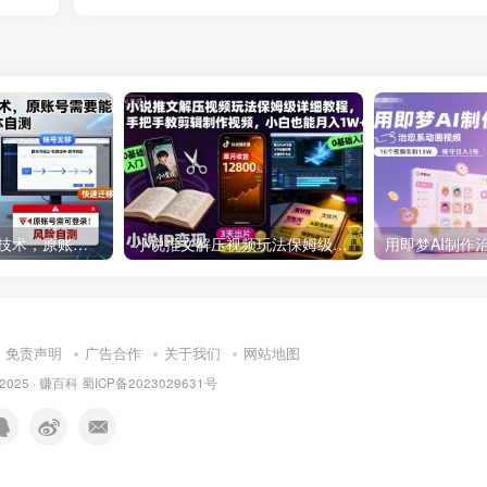
最新抖音转移sm技术，原账号需要能登陆才能替换，具体自测
小说推文解压视频玩法保姆级详细教程，手把手教剪辑制作视频，小白也能月入1W+
免责声明
广告合作
关于我们
网站地图
 2025 ·
赚百科
蜀ICP备2023029631号