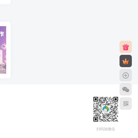
用即梦AI制作治愈系动画视频，16个视频涨粉13W，保守日入5张
淘宝无人直播【最新】，日入1k+，独家技术，无违规无封号，开播就出单，可矩阵【揭秘】
扫码加微信