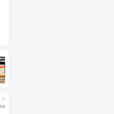
2025年靠谱的手机赚钱app（5款真实可靠可以微信提现的赚钱软件）
免费0投资赚钱平台（每天可以免费赚100元的赚钱平台）
2026年最良心正规红包游戏（5款正规的红包版游戏赚钱软件）
篇
总结