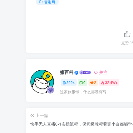
冒泡网
点赞
2
赚百科
关注
3924
0
2
32.4W+
这家伙很懒，什么都没有写...
上一篇
快手无人直播0-1实操流程，保姆级教程看完小白都能学