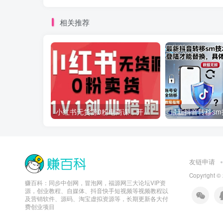
相关推荐
小红书无货源0粉电商课，开店准备、选品策略、笔记撰写、视频剪辑、数据分析、账号打造、资料文档(更新26年2月)
友链申请
Copyright ©
赚百科：同步中创网，冒泡网，福源网三大论坛VIP资
源，创业教程、自媒体、抖音快手短视频等视频教程以
及营销软件、源码、淘宝虚拟资源等，长期更新各大付
费创业项目