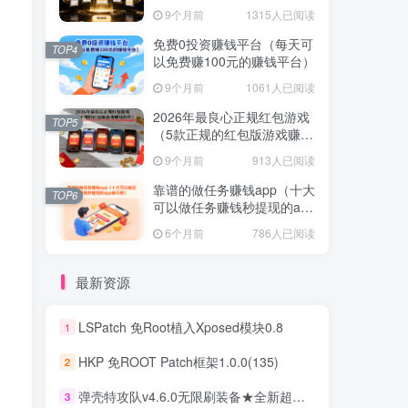
提现的赚钱软件）
提现的赚钱软件）
9个月前
1315人已阅读
9个月前
1315人已阅读
免费0投资赚钱平台（每天可
免费0投资赚钱平台（每天可
TOP4
TOP4
以免费赚100元的赚钱平台）
以免费赚100元的赚钱平台）
9个月前
1061人已阅读
9个月前
1061人已阅读
2026年最良心正规红包游戏
2026年最良心正规红包游戏
TOP5
TOP5
（5款正规的红包版游戏赚钱
（5款正规的红包版游戏赚钱
软件）
软件）
9个月前
913人已阅读
9个月前
913人已阅读
靠谱的做任务赚钱app（十大
靠谱的做任务赚钱app（十大
TOP6
TOP6
可以做任务赚钱秒提现的app
可以做任务赚钱秒提现的app
排行榜）
排行榜）
6个月前
786人已阅读
6个月前
786人已阅读
最新资源
LSPatch 免Root植入Xposed模块0.8
1
LSPatch 免Root植入Xposed模块0.8
1
HKP 免ROOT Patch框架1.0.0(135)
2
HKP 免ROOT Patch框架1.0.0(135)
2
弹壳特攻队v4.6.0无限刷装备★全新超爽动作射击割草游戏
3
弹壳特攻队v4.6.0无限刷装备★全新超爽动作射击割草游戏
3