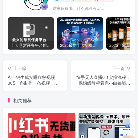
这家伙很懒，什么都没有写...
十大悬赏任务平台排行榜（全网最好的悬赏任务平台）
2025最新十大免费网站推广入口大全，推广网站与APP不容错过！
上一篇
下一篇
AI一键生成安睡疗愈视频，
快手无人直播0-1实操流程，
30S一条制作一条视频，一
保姆级教程看完小白都能学
刀不剪，无需剪辑，完播率
会
超高，带货带书杠杠的！
相关推荐