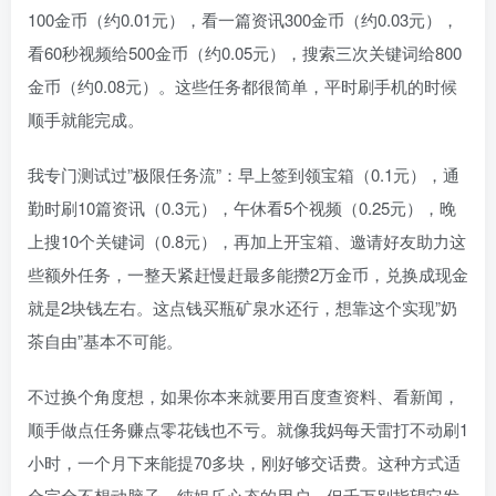
100金币（约0.01元），看一篇资讯300金币（约0.03元），
看60秒视频给500金币（约0.05元），搜索三次关键词给800
金币（约0.08元）。这些任务都很简单，平时刷手机的时候
顺手就能完成。
我专门测试过”极限任务流”：早上签到领宝箱（0.1元），通
勤时刷10篇资讯（0.3元），午休看5个视频（0.25元），晚
上搜10个关键词（0.8元），再加上开宝箱、邀请好友助力这
些额外任务，一整天紧赶慢赶最多能攒2万金币，兑换成现金
就是2块钱左右。这点钱买瓶矿泉水还行，想靠这个实现”奶
茶自由”基本不可能。
不过换个角度想，如果你本来就要用百度查资料、看新闻，
顺手做点任务赚点零花钱也不亏。就像我妈每天雷打不动刷1
小时，一个月下来能提70多块，刚好够交话费。这种方式适
合完全不想动脑子、纯娱乐心态的用户，但千万别指望它发