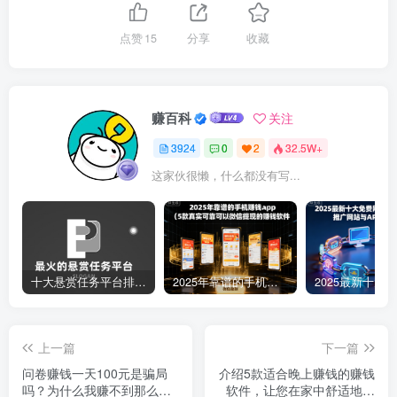
点赞
15
分享
收藏
赚百科
关注
3924
0
2
32.5W+
这家伙很懒，什么都没有写...
十大悬赏任务平台排行榜（全网最好的悬赏任务平台）
2025年靠谱的手机赚钱app（5款真实可靠可以微信提现的赚钱软件）
上一篇
下一篇
问卷赚钱一天100元是骗局
介绍5款适合晚上赚钱的赚钱
吗？为什么我赚不到那么
软件，让您在家中舒适地赚