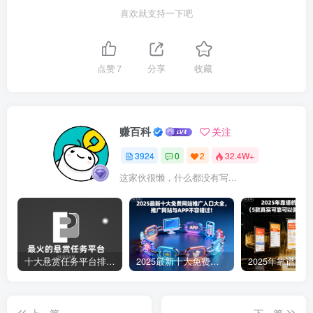
喜欢就支持一下吧
点赞
7
分享
收藏
赚百科
关注
3924
0
2
32.4W+
这家伙很懒，什么都没有写...
十大悬赏任务平台排行榜（全网最好的悬赏任务平台）
2025最新十大免费网站推广入口大全，推广网站与APP不容错过！
上一篇
下一篇