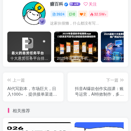
赚百科
关注
3924
0
2
32.5W+
这家伙很懒，什么都没有写...
十大悬赏任务平台排行榜（全网最好的悬赏任务平台）
2025年靠谱的手机赚钱app（5款真实可靠可以微信提现的赚钱软件）
上一篇
下一篇
AI代写剧本，市场巨大，日
抖音AI爆款创作实战课：账
入1000+ ，提供接单渠道，
号运营，AI特效制作，多赛
永不换项目
道爆款模板，新手快速变现
相关推荐