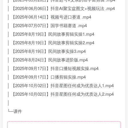
│ 【2025年06月06日】抖音AI聚宝盆图文+视频玩法 .mp4
│ 【2025年06月14日】视频号进口赛道 .mp4
│ 【2025年07月07日】国学书籍赛道 .mp4
│ 【2025年8月19日】民间故事剪辑实操1.mp4
│ 【2025年8月19日】民间故事剪辑实操2.mp4
│ 【2025年8月19日】民间故事实操3.mp4
│ 【2025年8月24日】民间故事进阶版.mp4
│ 【2025年09月17日】抖音口播短视频实操.mp4
│ 【2025年09月17日】口播剪辑实操.mp4
│ 【2025年10月02日】抖音星图任何成为优质达人1.mp4
│ 【2025年10月02日】抖音星图任何成为优质达人2.mp4
│
└─课件