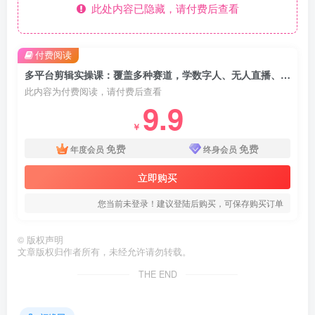
此处内容已隐藏，请付费后查看
付费阅读
多平台剪辑实操课：覆盖多种赛道，学数字人、无人直播、爆品剪辑，快速起号变现
此内容为付费阅读，请付费后查看
9.9
￥
免费
免费
年度会员
终身会员
立即购买
您当前未登录！建议登陆后购买，可保存购买订单
©
版权声明
文章版权归作者所有，未经允许请勿转载。
THE END