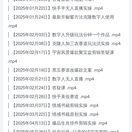
│ 【2025年01月22日】快手半无人直播实操 .mp4
│ 【2025年01月24日】最新开橱窗方法克隆数字人使用
.mp4
│ 【2025年02月03日】数字人升级玩法分钟一个作品 .mp4
│ 【2025年02月08日】克隆人加三农赛道玩法法实操 .mp4
│ 【2025年02月17日】宇宙风景爆款聚宝盆剪辑答疑课
.mp4
│ 【2025年02月19日】黑五赛道改爆款文案 .mp4
│ 【2025年02月21日】数字人无人直播 .mp4
│ 【2025年02月24日】答疑课 .mp4
│ 【2025年02月28日】快手美妆赛道 .mp4
│ 【2025年03月07日】情感书籍剪辑实操 .mp4
│ 【2025年03月22日】情感书籍原创实操 .mp4
│ 【2025年04月13日】爆品生肖挂件剪辑实操 .mp4
│ 【2025年05月26日】抖音起号+父亲的话宇宙剪辑 .mp4