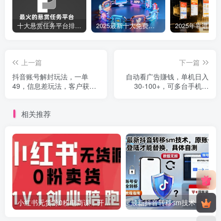
十大悬赏任务平台排行榜（全网最好的悬赏任务平台）
2025最新十大免费网站推广入口大全，推广网站与APP不容错过！
上一篇
下一篇
抖音账号解封玩法，一单
自动看广告賺钱，单机日入
49，信息差玩法，客户获取
30-100+，可多台手机操
以及变现玩法
作，实现睡后收入【揭秘】
相关推荐
小红书无货源0粉电商课，开店准备、选品策略、笔记撰写、视频剪辑、数据分析、账号打造、资料文档(更新26年2月)
最新抖音转移sm技术，原账号需要能登陆才