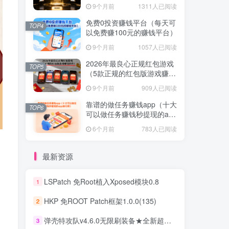
提现的赚钱软件）
9个月前
1311人已阅读
免费0投资赚钱平台（每天可
TOP4
以免费赚100元的赚钱平台）
9个月前
1057人已阅读
2026年最良心正规红包游戏
TOP5
（5款正规的红包版游戏赚钱
软件）
9个月前
909人已阅读
靠谱的做任务赚钱app（十大
TOP6
可以做任务赚钱秒提现的app
排行榜）
6个月前
783人已阅读
最新资源
LSPatch 免Root植入Xposed模块0.8
1
HKP 免ROOT Patch框架1.0.0(135)
2
弹壳特攻队v4.6.0无限刷装备★全新超爽动作射击割草游戏
3