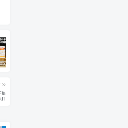
2025年靠谱的手机赚钱app（5款真实可靠可以微信提现的赚钱软件）
免费0投资赚钱平台（每天可以免费赚100元的赚钱平台）
2026年最良心正规红包游戏（5款正规的红包版游戏赚钱软件）
篇
不换
项目