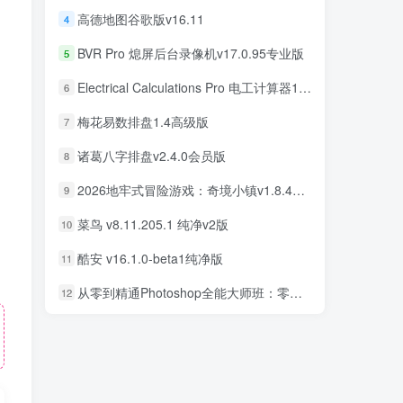
高德地图谷歌版v16.11
4
BVR Pro 熄屏后台录像机v17.0.95专业版
5
Electrical Calculations Pro 电工计算器11.0.5专业版
6
梅花易数排盘1.4高级版
7
诸葛八字排盘v2.4.0会员版
8
2026地牢式冒险游戏：奇境小镇v1.8.411完美版
9
菜鸟 v8.11.205.1 纯净v2版
10
酷安 v16.1.0-beta1纯净版
11
从零到精通Photoshop全能大师班：零基础学PS，直通商业设计变现
12