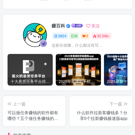
赚百科
关注
3924
0
2
32.5W+
这家伙很懒，什么都没有写...
十大悬赏任务平台排行榜（全网最好的悬赏任务平台）
2025年靠谱的手机赚钱app（5款真实可靠可以微信提现的赚钱软件）
上一篇
下一篇
可以做任务赚钱的软件都有
什么软件拉新客赚钱多？分
哪些？五个做任务赚钱的软
享5个拉新赚钱极速版app
件，一天可赚50以上