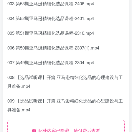
003.第53期亚马逊精细化选品课程-2406.mp4
004.第52期亚马逊精细化选品课程-2401.mp4
005.第51期亚马逊精细化选品课程-2310.mp4
006.第50期亚马逊精细化选品课程-2307(1).mp4
007.第49期亚马逊精细化选品课程-2304.mp4
008.【选品试听课】开篇:亚马逊精细化选品的心理建设与工
具准备.mp4
009.【选品试听课】开篇:亚马逊精细化选品的心里建设与工
具准备.mp4
此处内容已隐藏，请付费后查看