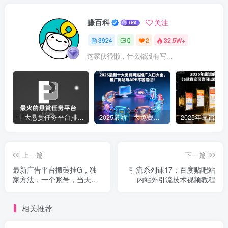
赚百科
关注
3924
0
2
32.5W+
这家伙很懒，什么都没有写...
十大悬赏任务平台排行榜（全网最好的悬赏任务平台）
2025最新十大免费网站推广入口大全，推广网站与APP不容错过！
上一篇
下一篇
最新广告平台搬砖挂G，独
引流系列课17：百度贴吧站
家方法，一个账号，当天收
内站外引流技术视频教程
益100+，提供矩阵玩法【揭
秘】
相关推荐