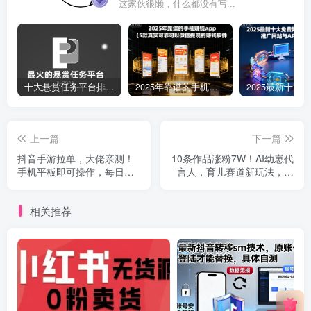
这家伙很懒，什么都没有写...
十大悬赏任务平台排行榜（全网最好的悬赏任务平台）
2025年靠谱的手机赚钱app（5款真实可靠可以微信提现的赚钱软件）
上一篇
下一篇
抖音手游拉单，大佬亲测！
10条作品涨粉7W！AI幼崽代
手机平板即可操作，每日十
言人，育儿赛道新玩法，轻
分钟，稳定收入1k+，简单粗
松变现，手把手实操课
暴【揭秘】
相关推荐